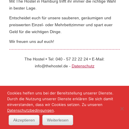
Mit The Hostel in Hamburg trifft ihr immer die richtige Wahl
in bester Lage.
Entscheidet euch für unsere sauberen, geräumigen und
preiswerten Einzel- oder Mehrbettzimmer und spart euer
Geld für die wichtigen Dinge.
Wir freuen uns auf euch!
The Hostel • Tel: 040 - 57 22 22 24 • E-Mail:
info@thehostel.de -
Datenschutz
Cookies helfen uns bei der Bereitstellung unserer Dienste.
Durch die Nutzung unserer Dienste erklären Sie sich damit
einverstanden, dass wir Cookies setzen. Zu unseren
Datenschutzbedingungen
.
Akzeptieren
Weiterlesen