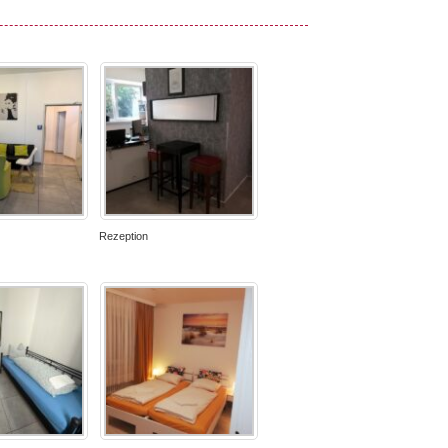
Rezeption