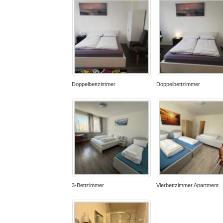
Doppelbettzimmer
Doppelbettzimmer
3-Bettzimmer
Vierbettzimmer Apartment