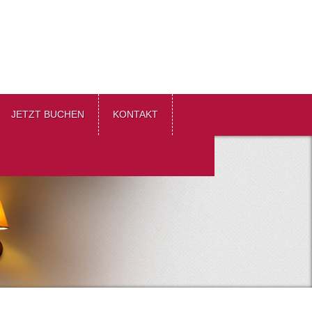
JETZT BUCHEN
KONTAKT